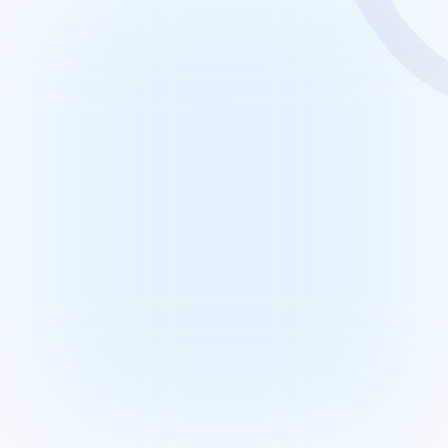
מפת אתר
צור קשר
בלוג
קריירה
מוצרים
אודות
כתבו עלינו
דף הבית
מידע משפטי
מתן ההלוואה כפוף לאישור המלווה ולתנאיה, בהתאם 
למדיניות המלווה ושיקול דעתה הבלעדי של המלווה. מובהר 
כי אין בנתונים המוצגים כדי לחייב את המלווה בהעמדת 
ההלוואה בכלל או בהעמדתה בתנאים המוצגים כפי שיהיו 
מעת לעת. האמור באתר אינו מהווה ייעוץ השקעות או 
תחליף לייעוץ כאמור המתחשב בנתונים ובצרכים המיוחדים 
של כל אדם ואין לראות באמור באתר התחייבות להשגת 