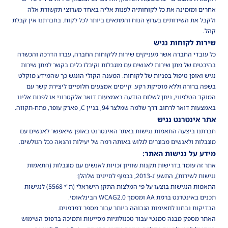
אחרים ומזמינה את כל לקוחותיה לפנות אליה באחד מערוצי תקשורת אלה
ולקבל את השירותים בערוץ הנוח והמתאים ביותר לכל לקוח. בחברתנו אין קבלת
קהל.
שירות לקוחות נגיש
כל עובדי החברה אשר מעניקים שירות ללקוחות החברה, עברו הדרכה והכשרה
בהיבטים של מתן שירות לאנשים עם מוגבלות וקיבלו כלים בקשר למתן שירות
נגיש ואופן טיפול בפניות של לקוחות. המענה הקולי הונגש כך שהמידע מוקלט
בשפה ברורה וללא מוסיקת רקע. קיימים אמצעים חלופיים ליצירת קשר עם
המוקד הטלפוני, ניתן לשלוח הודעה באמצעות דואר אלקטרוני או לפנות אלינו
באמצעות דואר לרחוב דרך שלמה שמלצר 94, בניין C, פארק עופר, פתח-תקווה.
אתר אינטרנט נגיש
חברתנו ביצעה התאמות נגישות באתר האינטרנט באופן שיאפשר לאנשים עם
מוגבלות ולאנשים מבוגרים לגלוש באותה רמה של יעילות והנאה ככל הגולשים.
מידע על נגישות האתר:
אתר זה עומד בדרישות תקנות שוויון זכויות לאנשים עם מוגבלות (התאמות
נגישות לשירות), התשע"ג-2013, בכפוף לסייגים שלהלן:
התאמות הנגישות בוצעו על פי המלצות התקן הישראלי (ת"י 5568) לנגישות
תכנים באינטרנט ברמת AA ומסמך WCAG2.0 הבינלאומי.
הבדיקות נבחנו לתאימות הגבוהה ביותר עבור מספר דפדפנים.
האתר מספק מבנה סמנטי עבור טכנולוגיות מסייעות ותמיכה בדפוס השימוש