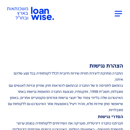
הצהרת נגישות
החברה מחויבת ליצירת חווית שירות חיובית לכלל לקוחותיה בכל מגע שלהם
איתה.
בהתאם לתפיסה זו של החברה ובהתאם להוראות חוק שוויון זכויות לאנשים עם
מוגבלות, תשנ"ח-1998, ותקנותיו, מבצעת החברה התאמות נגישות באתר
האינטרנט שלה בליווי צמוד של יועצי נגישות וגורמים מקצועיים אחרים, באופן
שיאפשר מתן שירות מלא, מהיר ויעיל באמצעות אתר האינטרנט גם ללקוחות עם
מוגבלויות.
הסדרי נגישות
חברתנו כחברה דיגיטלית, מעניקה את השירותים ללקוחותיה במגוון ערוצי
תקשורת מונגשים - באמצעות הטלפון, האינטרנט ובמגוון שירותים דיגיטליים