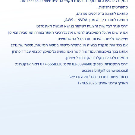
המקובל להפעלה עם מקלדת בעזרת מקשי החיצים Enter ו-Esc ליציאה
מתפריטים וחלונות.
מותאם לתצוגה בדפדפנים נפוצים.
מותאם לתוכנת קורא מסך NVDA ו- JAWS.
דרכי פניה לבקשות והצעות לשיפור בנושא הנגשת האינטרנט
אנו עושים את כל המאמצים להנגיש את כל רכיבי האתר בצורה המיטבית ובאופן
שיאפשר גלישה באיכות טובה לכל המשתמשים.
אם בכל זאת נתקלת בבעיה או בתקלה כלשהי בנושא הנגישות, נשמח שתעדכן
אותנו בכך באמצעות עמוד צור קשר ואנו נעשה כל מאמץ למצוא עבורך פתרון
מתאים ולטפל בתקלה בהקדם ככל שניתן.
דרכי התקשרות: טלפון: 03-3094600 פקס: 077-5558320 דואר אלקטרוני:
accessibility@loanwise.co.il
רכזת נגישות בחברה: הגב' נועה גבריאל
תאריך עדכון אחרון: 17/02/2026