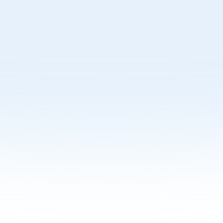
מפת אתר
צור קשר
בלוג
קריירה
מוצרים
אודות
כתבו עלינו
דף הבית
מידע משפטי
מתן ההלוואה כפוף לאישור המלווה ולתנאיה, בהתאם 
למדיניות המלווה ושיקול דעתה הבלעדי של המלווה. מובהר 
כי אין בנתונים המוצגים כדי לחייב את המלווה בהעמדת 
ההלוואה בכלל או בהעמדתה בתנאים המוצגים כפי שיהיו 
מעת לעת. האמור באתר אינו מהווה ייעוץ השקעות או 
תחליף לייעוץ כאמור המתחשב בנתונים ובצרכים המיוחדים 
של כל אדם ואין לראות באמור באתר התחייבות להשגת 
תשואה. המלווה: לואן ווייז (ישראל) בע"מ מספר רישיון 
70606, בפיקוח רשות שוק ההון.
תעריפון עמלות
פניות הציבור
תנאי שימוש
מדיניות פרטיות
הצהרת נגישות
תנאים כלליים להסכם
היתר עסקא
הסבר ללווה
אי-עמידה בפירעון ההלוואה או בהחזר האשראי עלולה 